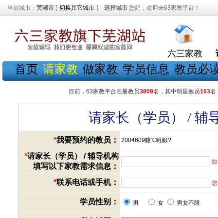
当前城市：
芜湖市
[
切换其它城市
]
选择城市
您好，欢迎来63家教平台！
六三家教
首页
请家教
做家教
学员信息
教员必
目前，63家教平台在册教员
3809
名，其中明星教员
163
名
请家长（学员） / 
*
我要预约的教员：
2004609鑳℃暀鍛?
*
请家长（学员） / 辅导机构
如
填写以下家教需求信息：
*
联系电话或手机：
您
学员性别：
男
女
男女不限