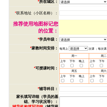
*
所在城区：
*
联系地址（小区名称）：
推荐使用地图标记您
的位置：
*
学员年级：
*
家教时间安排：
每周上
次课 ；每次
周一
周二
上午
下午
晚上
上午
下午
*
可授课时间：
周五
周六
上午
下午
晚上
上午
下午
*
辅导科目：
家长填写详细（学员的基
础、学习状况等）：
辅导机构填写详细
（辅导班