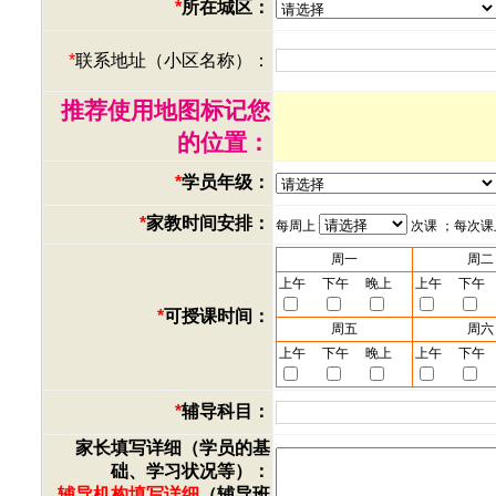
*
所在城区：
*
联系地址（小区名称）：
推荐使用地图标记您
的位置：
*
学员年级：
*
家教时间安排：
每周上
次课 ；每次
周一
周二
上午
下午
晚上
上午
下午
*
可授课时间：
周五
周六
上午
下午
晚上
上午
下午
*
辅导科目：
家长填写详细（学员的基
础、学习状况等）：
辅导机构填写详细
（辅导班