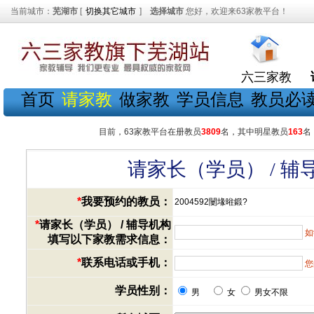
当前城市：
芜湖市
[
切换其它城市
]
选择城市
您好，欢迎来63家教平台！
六三家教
首页
请家教
做家教
学员信息
教员必
目前，63家教平台在册教员
3809
名，其中明星教员
163
名
请家长（学员） / 
*
我要预约的教员：
2004592闄堟暀鍛?
*
请家长（学员） / 辅导机构
如
填写以下家教需求信息：
*
联系电话或手机：
您
学员性别：
男
女
男女不限