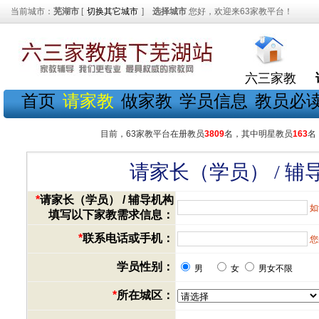
当前城市：
芜湖市
[
切换其它城市
]
选择城市
您好，欢迎来63家教平台！
六三家教
首页
请家教
做家教
学员信息
教员必
目前，63家教平台在册教员
3809
名，其中明星教员
163
名
请家长（学员） / 
*
请家长（学员） / 辅导机构
如
填写以下家教需求信息：
*
联系电话或手机：
您
学员性别：
男
女
男女不限
*
所在城区：