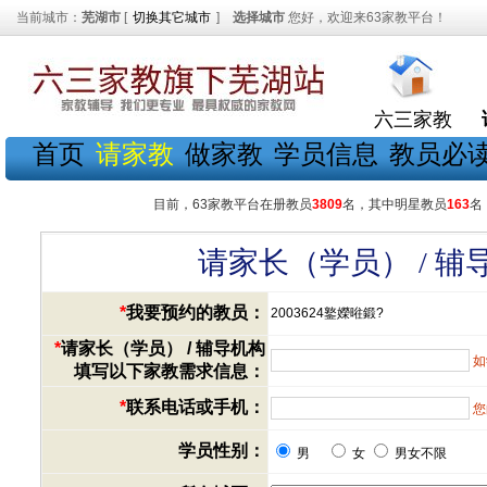
当前城市：
芜湖市
[
切换其它城市
]
选择城市
您好，欢迎来63家教平台！
六三家教
首页
请家教
做家教
学员信息
教员必
目前，63家教平台在册教员
3809
名，其中明星教员
163
名
请家长（学员） / 
*
我要预约的教员：
2003624鐜嬫暀鍛?
*
请家长（学员） / 辅导机构
如
填写以下家教需求信息：
*
联系电话或手机：
您
学员性别：
男
女
男女不限