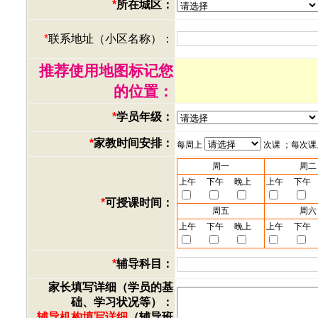
*
所在城区：
*
联系地址（小区名称）：
推荐使用地图标记您
的位置：
*
学员年级：
*
家教时间安排：
每周上
次课 ；每次
周一
周二
上午
下午
晚上
上午
下午
*
可授课时间：
周五
周六
上午
下午
晚上
上午
下午
*
辅导科目：
家长填写详细（学员的基
础、学习状况等）：
辅导机构填写详细
（辅导班