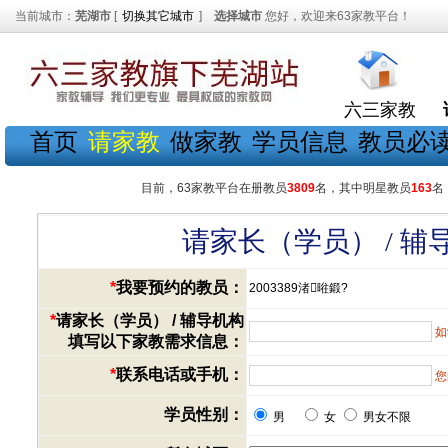
当前城市：
芜湖市
[
切换其它城市
]
选择城市
您好，欢迎来63家教平台！
六三家教
首页
请家教
做家教
学员信息
教员必
目前，63家教平台在册教员
3809
名，其中明星教员
163
名
请家长（学员） / 
*
我要预约的教员：
2003389渚暀鍛?
*
请家长（学员） / 辅导机构
如
填写以下家教需求信息：
*
联系电话或手机：
您
学员性别：
男
女
男女不限