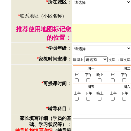
*
所在城区：
*
联系地址（小区名称）：
推荐使用地图标记您
的位置：
*
学员年级：
*
家教时间安排：
每周上
次课 ；每次
周一
周二
上午
下午
晚上
上午
下午
*
可授课时间：
周五
周六
上午
下午
晚上
上午
下午
*
辅导科目：
家长填写详细（学员的基
础、学习状况等）：
辅导机构填写详细
（辅导班