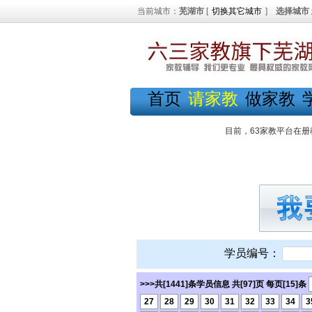
当前城市：
芜湖市
[
切换其它城市
]
选择城市
首页
请家教
做家教
目前，63家教平台在册
学员编号：
>>>共[1441]条学员信息 共[97]页 每页[15]条
27
28
29
30
31
32
33
34
3