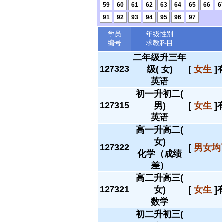
59
60
61
62
63
64
65
66
6
91
92
93
94
95
96
97
学员
年级性别
编号
求教科目
二年级升三年
127323
级( 女)
[
女生
]
英语
初一升初二(
127315
男)
[
女生
]
英语
高一升高二(
女)
127322
[
男女均
化学（成绩
差）
高二升高三(
127321
女)
[
女生
]
数学
初二升初三(