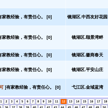
有家教经验，有责任心。 [0]
镜湖区.中西友好花园
有家教经验，有责任心。 [0]
镜湖区.颐景湾畔
有家教经验，有责任心。 [0]
镜湖区.徽商春天
有家教经验，有责任心。 [0]
镜湖区.平安山庄
可
]有家教经验，有责任心。 [0]
弋江区.金域蓝湾
1
2
3
4
5
6
7
8
9
10
11
12
13
14
15
16
17
18
5
36
37
38
39
40
41
42
43
44
45
46
47
48
49
50