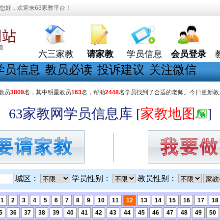
您好，欢迎来63家教平台！
六三家教
请家教
学员信息
会员登录
学员信息
教员必读
投诉建议
关注微信
教员
3809
名，其中明星教员
163
名，帮助
2448
名学员找到了合适的老师。今日更新教
63家教网学员信息库 [
家教地图
]
城区：
学员性别：
教员性别：
1
2
3
4
5
6
7
8
9
10
11
12
13
14
15
16
17
18
5
36
37
38
39
40
41
42
43
44
45
46
47
48
49
50