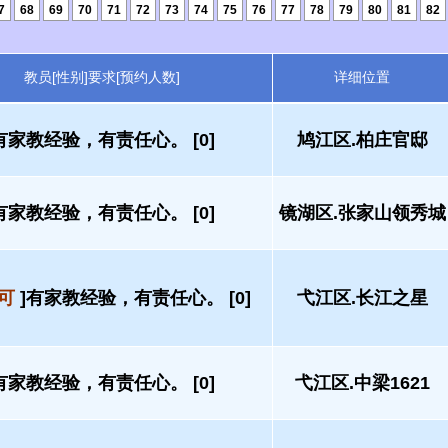
7
68
69
70
71
72
73
74
75
76
77
78
79
80
81
82
教员[性别]要求[预约人数]
详细位置
有家教经验，有责任心。 [0]
鸠江区.柏庄官邸
有家教经验，有责任心。 [0]
镜湖区.张家山领秀城
可
]有家教经验，有责任心。 [0]
弋江区.长江之星
有家教经验，有责任心。 [0]
弋江区.中梁1621