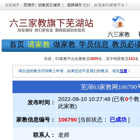
当前城市：
芜湖市
[
切换其它城市
]
选择城市
您好，欢迎来63家教平台！
六三家教
首页
请家教
做家教
学员信息
教员必
目前，63家教平台在册教员
3809
名，其中明星教员
163
名
请合适的教员尽快网上申请，如果您还不是我们的教员，请先
注册
！
芜湖63家教网1067
2022-09-10 10:27:48 (已有
0
个教
发布时间：
此家教)
家教信息编号：
106790
[当前状态：
已成功
]
联系人：
老师