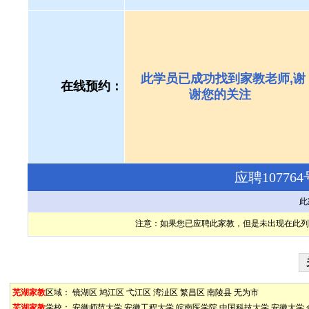
此学员已成功找到家教老师,谢
在线预约：
谢您的关注
应聘1077
此
注意：如果您已应聘此家教，但是未出现在此列
芜湖家教
区域：
镜湖区
鸠江区
弋江区
湾沚区
繁昌区
南陵县
无为市
芜湖家教
学校：
安徽师范大学
安徽工程大学
皖南医学院
中国科技大学
安徽大学