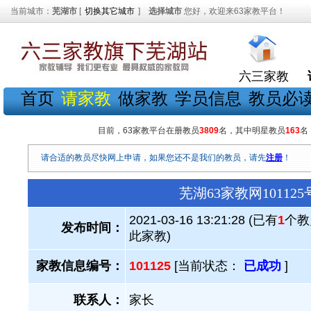
当前城市：
芜湖市
[
切换其它城市
]
选择城市
您好，欢迎来63家教平台！
六三家教
首页
请家教
做家教
学员信息
教员必
目前，63家教平台在册教员
3809
名，其中明星教员
163
名
请合适的教员尽快网上申请，如果您还不是我们的教员，请先
注册
！
芜湖63家教网1011
2021-03-16 13:21:28 (已有
1
个教
发布时间：
此家教)
家教信息编号：
101125
[当前状态：
已成功
]
联系人：
家长