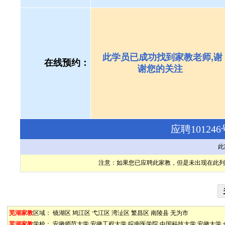
此学员已成功找到家教老师,谢
在线预约：
谢您的关注
应聘1012
此
注意：如果您已应聘此家教，但是未出现在此列
芜湖家教
区域：
镜湖区
鸠江区
弋江区
湾沚区
繁昌区
南陵县
无为市
芜湖家教
学校：
安徽师范大学
安徽工程大学
皖南医学院
中国科技大学
安徽大学